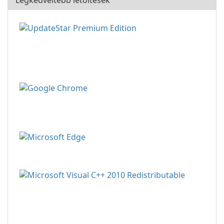
Legkedveltebb letöltések