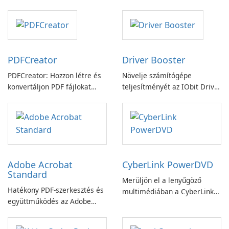
PDFCreator
Driver Booster
PDFCreator: Hozzon létre és
Növelje számítógépe
konvertáljon PDF fájlokat
teljesítményét az IObit Driver
könnyedén!
Booster funkciójával
Adobe Acrobat
CyberLink PowerDVD
Standard
Merüljön el a lenyűgöző
Hatékony PDF-szerkesztés és
multimédiában a CyberLink
együttműködés az Adobe
PowerDVD-vel
Acrobat Standard
alkalmazással.