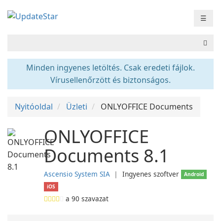
☰
Minden ingyenes letöltés. Csak eredeti fájlok.
Vírusellenőrzött és biztonságos.
Nyitóoldal
Üzleti
ONLYOFFICE Documents
ONLYOFFICE
Documents 8.1
Ascensio System SIA
❘
Ingyenes szoftver
Android
iOS
a
90
szavazat