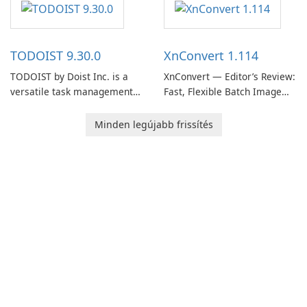
users capture, organize, and
organize to-do lists, and keep
access information across
track of important
multiple devices.
information.
TODOIST 9.30.0
XnConvert 1.114
TODOIST by Doist Inc. is a
XnConvert — Editor’s Review:
versatile task management
Fast, Flexible Batch Image
tool designed to help
Converter for Windows,
individuals and teams
macOS and Linux XnConvert
Minden legújabb frissítés
organize their work and
is a polished, cross-platform
increase productivity.
batch image processor from
XnSoft that balances depth
and simplicity.