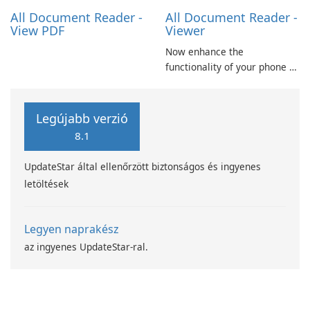
Excel spreadsheets, TXT …
All Document Reader -
All Document Reader -
View PDF
Viewer
Now enhance the
functionality of your phone by
installing this document
reader and manager
application. With this app,
Legújabb verzió
you can not only view your
8.1
word files but also your pdf
files and presentation ppt
UpdateStar által ellenőrzött biztonságos és ingyenes
slides.
letöltések
Legyen naprakész
az ingyenes UpdateStar-ral.