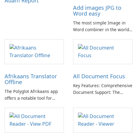
Adam Report
Add images JPG to
Word easy
The most simple Image in
Word combiner in the world
📷 → 📄 Compose multiple
images in one .docx
document for easy sharing 🗐
Lightweight and easy-to-use
app. Only one click for
creating .doc from photo.
Afrikaans Translator
All Document Focus
Offline
Key Features: Comprehensive
The Polyglot Afrikaans app
Document Support: The
offers a notable tool for
application provides
those learning Afrikaans and
compatibility with a wide
English, providing a practical
range of file formats,
resource for quick
allowing users to access and
translations.
read PDFs, Word documents,
PowerPoint presentations,