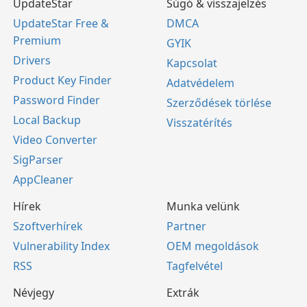
UpdateStar
Súgó & visszajelzés
UpdateStar Free &
DMCA
Premium
GYIK
Drivers
Kapcsolat
Product Key Finder
Adatvédelem
Password Finder
Szerződések törlése
Local Backup
Visszatérítés
Video Converter
SigParser
AppCleaner
Hírek
Munka velünk
Szoftverhírek
Partner
Vulnerability Index
OEM megoldások
RSS
Tagfelvétel
Névjegy
Extrák