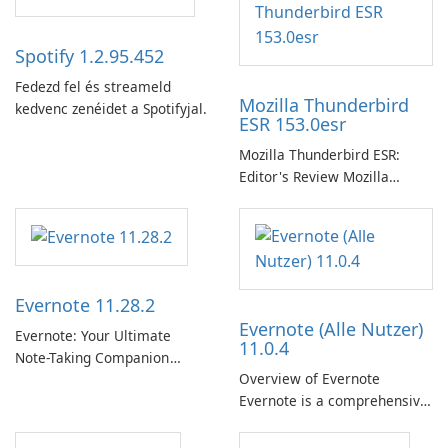
Spotify 1.2.95.452
Fedezd fel és streameld
Mozilla Thunderbird
kedvenc zenéidet a Spotifyjal.
ESR 153.0esr
Mozilla Thunderbird ESR:
Editor's Review Mozilla
Thunderbird ESR (Extended
Support Release) is the long-
term support channel of the
Thunderbird desktop email
client designed for
Evernote 11.28.2
organizations and users who
Evernote (Alle Nutzer)
need predictable …
Evernote: Your Ultimate
11.0.4
Note-Taking Companion
Overview of Evernote
Evernote, developed by
Evernote is a comprehensive
EverNote Corp., is a versatile
note-taking and organization
note-taking application that
software designed to help
helps users capture ideas,